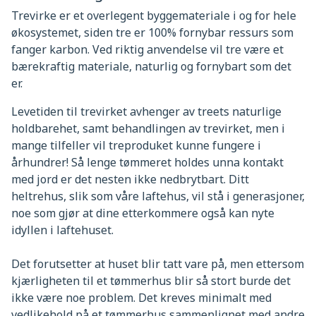
Trevirke er et overlegent byggemateriale i og for hele
økosystemet, siden tre er 100% fornybar ressurs som
fanger karbon. Ved riktig anvendelse vil tre være et
bærekraftig materiale, naturlig og fornybart som det
er.
Levetiden til trevirket avhenger av treets naturlige
holdbarehet, samt behandlingen av trevirket, men i
mange tilfeller vil treproduket kunne fungere i
århundrer! Så lenge tømmeret holdes unna kontakt
med jord er det nesten ikke nedbrytbart. Ditt
heltrehus, slik som våre laftehus, vil stå i generasjoner,
noe som gjør at dine etterkommere også kan nyte
idyllen i laftehuset.
Det forutsetter at huset blir tatt vare på, men ettersom
kjærligheten til et tømmerhus blir så stort burde det
ikke være noe problem. Det kreves minimalt med
vedlikehold på et tømmerhus sammenlignet med andre