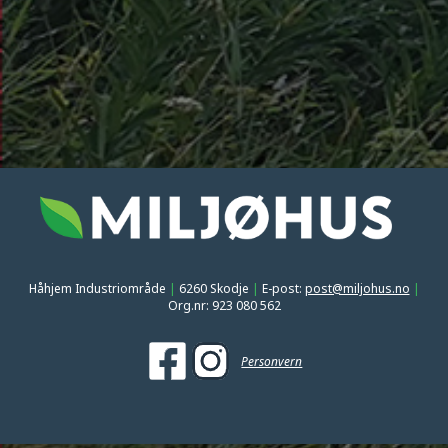
Håhjem Industriområde
|
6260 Skodje
|
E-post:
post@miljohus.no
|
Org.nr: 923 080 562
Personvern