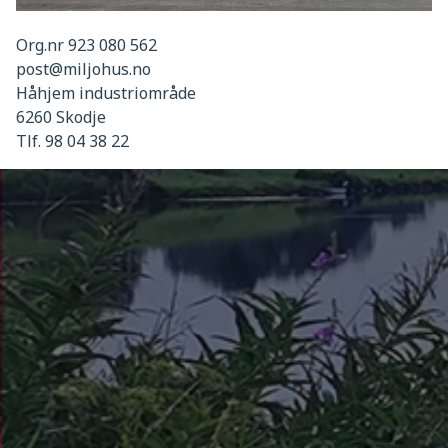
Org.nr 923 080 562
post@miljohus.no
Håhjem industriområde
6260 Skodje
Tlf. 98 04 38 22