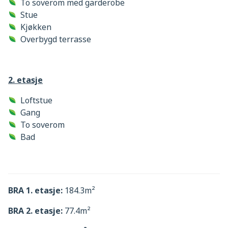
To soverom med garderobe
Stue
Kjøkken
Overbygd terrasse
2
.
etasje
Loftstue
Gang
To soverom
Bad
BRA 1. etasje:
184.3m²
BRA 2. etasje:
77.4m²